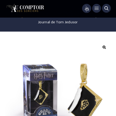
Menu
Accueil
/
Bijoux
/
Charms Lumos
/
Charm Lumos – Harry Potter –
Journal de Tom Jedusor