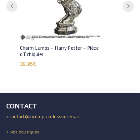
Charm Lumos – Harry Potter – Pièce
d’Échiquier
39.95
€
CONTACT
> contact@aucomptoirdessorciers.fr
> Nos boutiques