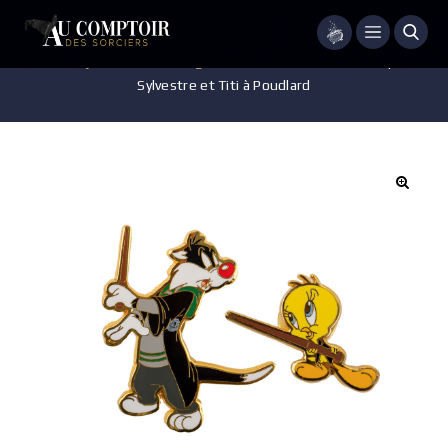
Menu
Accueil
/
Bijoux
/
Pin's - Badges
/
LOONEY TUNES -Set de pin’s –
Sylvestre et Titi à Poudlard