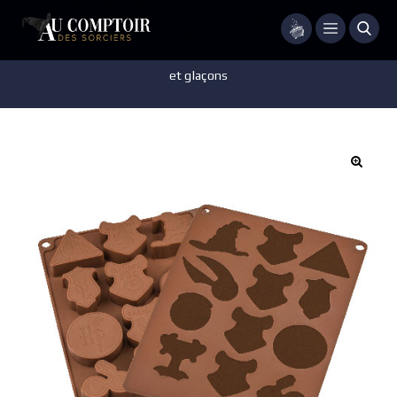
Menu
Accueil
/
Accessoires - Décorations
/
Cuisine
/
Moule à chocolats
et glaçons