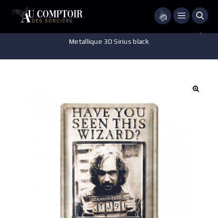
Menu
Accueil
/
Accessoires - Décorations
/
Décoration Murale
/
Plaque
Metallique 3D Sirius black