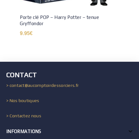
Porte clé POP – Harry Potter – tenue
Gryffondor
9.95
€
CONTACT
> contact@aucomptoirdessorciers.fr
> Nos boutiques
> Contactez nous
INFORMATIONS