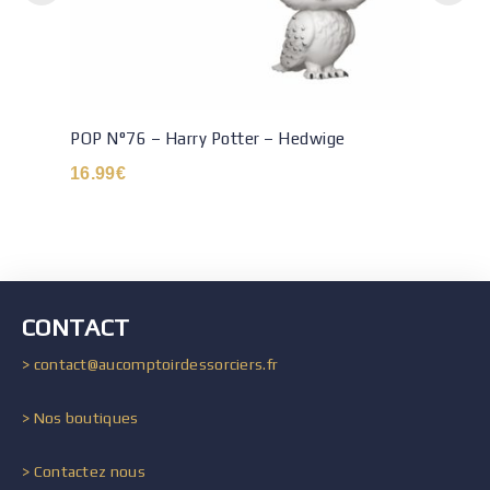
POP N°76 – Harry Potter – Hedwige
16.99
€
CONTACT
> contact@aucomptoirdessorciers.fr
> Nos boutiques
> Contactez nous