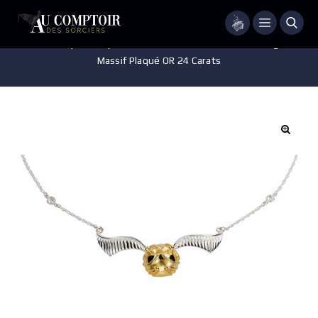
Menu
Accueil
/
Bijoux
/
Bijoux collector
/
Pendentif Vif d’Or Argent
Massif Plaqué OR 24 Carats