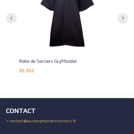
Robe de Sorciers Gryffondor
96.95
€
CONTACT
> contact@aucomptoirdessorciers.fr