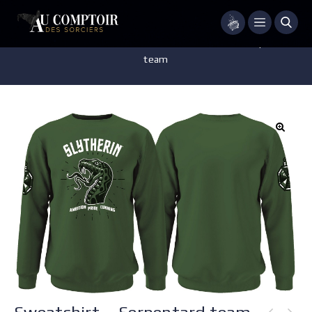
Menu
Accueil
/
Vêtements
/
Sweatshirts
/
Sweatshirt – Serpentard
team