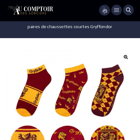
Menu
Accueil
/
Vêtements
/
Chaussons et chaussettes
/
Lot de 3
paires de chaussettes courtes Gryffondor