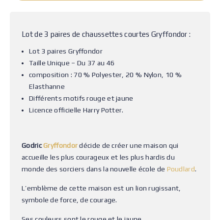
Lot de 3 paires de chaussettes courtes Gryffondor :
Lot 3 paires Gryffondor
Taille Unique – Du 37 au 46
composition : 70 % Polyester, 20 % Nylon, 10 %
Elasthanne
Différents motifs rouge et jaune
Licence officielle Harry Potter.
Godric
Gryffondor
décide de créer une maison qui
accueille les plus courageux et les plus hardis du
monde des sorciers dans la nouvelle école de
Poudlard
.
L’emblème de cette maison est un lion rugissant,
symbole de force, de courage.
Ses couleurs sont le rouge et le jaune.