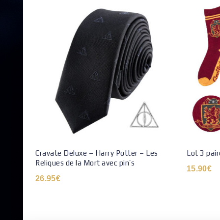
Cravate Deluxe – Harry Potter – Les
Lot 3 pai
Reliques de la Mort avec pin’s
15.90
€
26.95
€