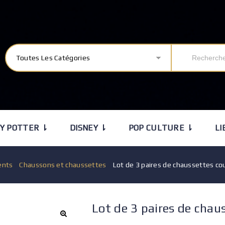
Toutes Les Catégories
Y POTTER ⇂
DISNEY ⇂
POP CULTURE ⇂
LI
ents
/
Chaussons et chaussettes
/
Lot de 3 paires de chaussettes co
Lot de 3 paires de chau