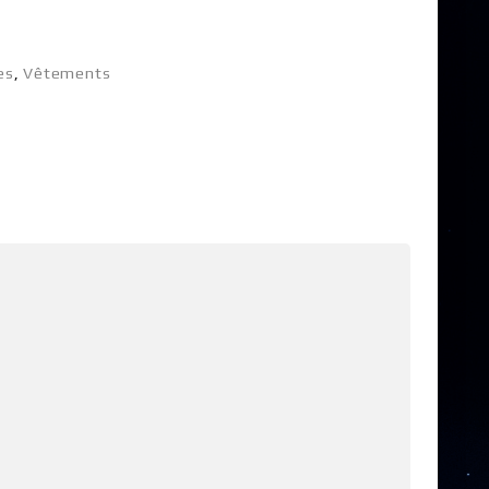
es
,
Vêtements