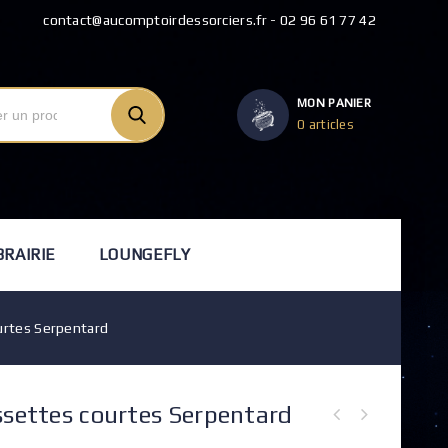
contact@aucomptoirdessorciers.fr - 02 96 61 77 42
MON PANIER
0 articles
BRAIRIE
LOUNGEFLY
urtes Serpentard
ssettes courtes Serpentard