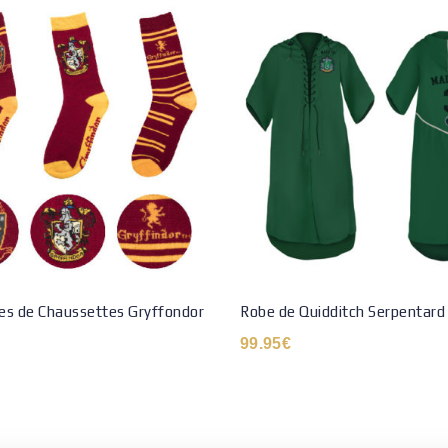
res de Chaussettes Gryffondor
Robe de Quidditch Serpentard
99.95
€