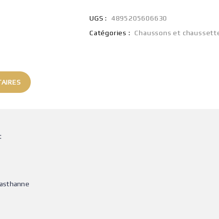
UGS :
4895205606630
Catégories :
Chaussons et chaussett
AIRES
:
lasthanne