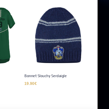
Bonnet Slouchy Serdaigle
Echar
19.90
€
26.9