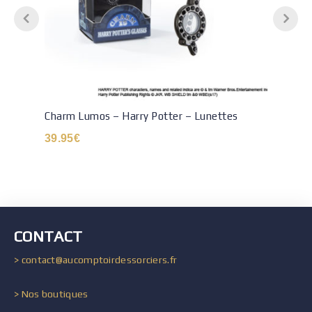
Charm Lumos – Harry Potter – Lunettes
39.95
€
CONTACT
> contact@aucomptoirdessorciers.fr
> Nos boutiques