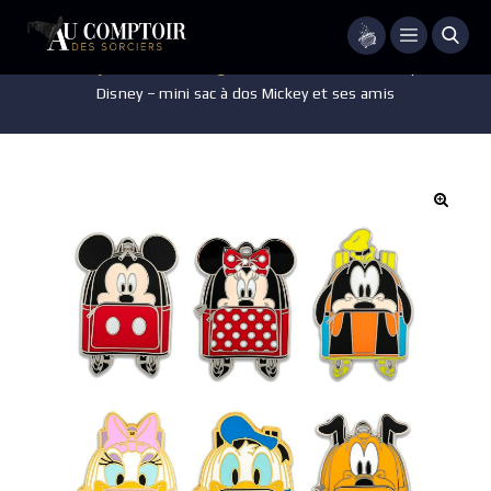
Menu
Accueil
/
Bijoux
/
Pin's - Badges
/
LOUNGEFLY – Pin’s mystère –
Disney – mini sac à dos Mickey et ses amis