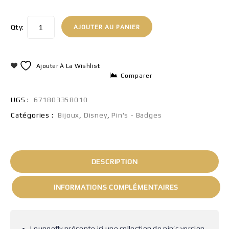
Qty:
AJOUTER AU PANIER
Ajouter À La Wishlist
Comparer
UGS :
671803358010
Catégories :
Bijoux
,
Disney
,
Pin's - Badges
DESCRIPTION
INFORMATIONS COMPLÉMENTAIRES
Loungefly présente ici une collection de pin’s version