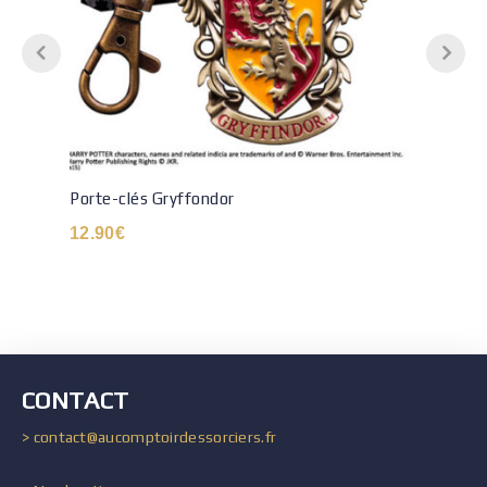
Porte-clés Gryffondor
12.90
€
CONTACT
> contact@aucomptoirdessorciers.fr