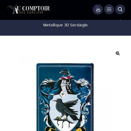
Menu
Accueil
/
Accessoires - Décorations
/
Décoration Murale
/
Plaque
Metallique 3D Serdaigle