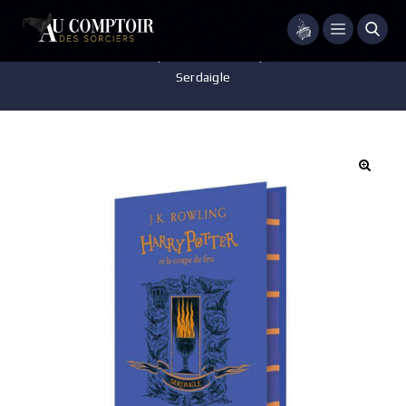
Menu
Accueil
/
Livres
/
Harry Potter et la Coupe de Feu – édition
Serdaigle