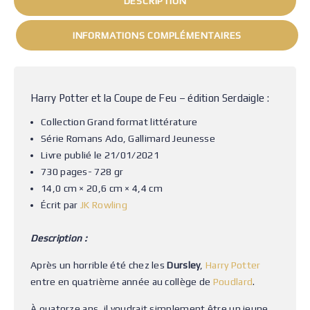
DESCRIPTION
INFORMATIONS COMPLÉMENTAIRES
Harry Potter et la Coupe de Feu – édition Serdaigle :
Collection Grand format littérature
Série Romans Ado, Gallimard Jeunesse
Livre publié le 21/01/2021
730 pages- 728 gr
14,0 cm × 20,6 cm × 4,4 cm
Écrit par
JK Rowling
Description :
Après un horrible été chez les
Dursley
,
Harry Potter
entre en quatrième année au collège de
Poudlard
.
À quatorze ans, il voudrait simplement être un jeune