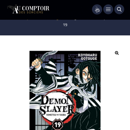
Menu
Accueil
/
Pop-culture
/
Mangas
/
Manga – Demon Slayer – Tome
19