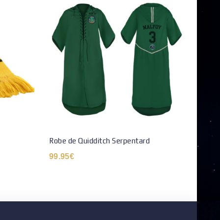
Robe de Quidditch Serpentard
Bonne
99.95
€
19.9