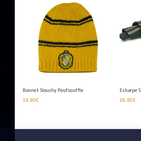
Bonnet Slouchy Poufsouffle
Echarpe 
19.90
€
26.95
€