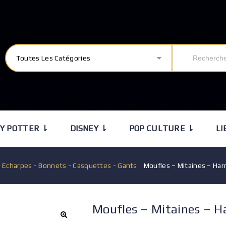
Toutes Les Catégories
Y POTTER ⇂
DISNEY ⇂
POP CULTURE ⇂
LI
/
Echarpes - Bonnets - Casquettes - Gants
/
Moufles – Mitaines – Har
Moufles – Mitaines – H