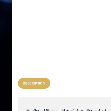
DESCRIPTION
Moufles – Mitaines – Harry Potter – Serpentard :