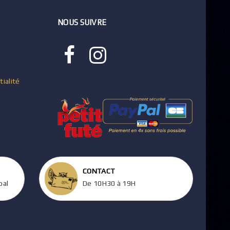
NOUS SUIVRE
tialité
CONTACT
pal
De 10H30 à 19H