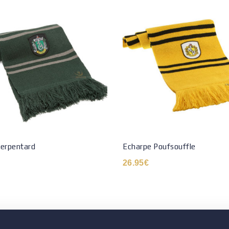
Serpentard
Echarpe Poufsouffle
26.95
€