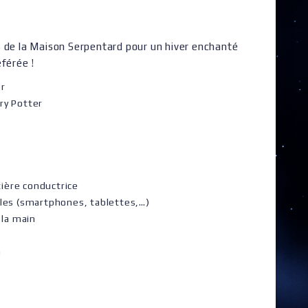
s de la Maison Serpentard pour un hiver enchanté
éférée !
er
ry Potter
ière conductrice
iles (smartphones, tablettes,…)
 la main
m