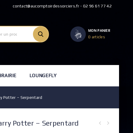
contact@aucomptoirdessorciers.fr - 02 96 61 77 42
MON PANIER
0 articles
BRAIRIE
LOUNGEFLY
ry Potter – Serpentard
arry Potter – Serpentard