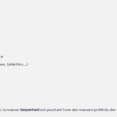
ce
nes, tablettes,…)
e, la maison
Serpentard
est pourtant l’une des maisons préférés des