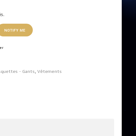
is.
NOTIFY ME
er
squettes - Gants
,
Vêtements