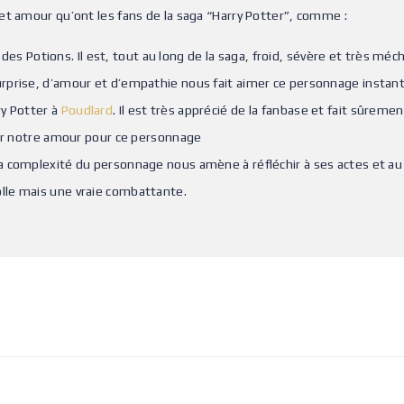
et amour qu’ont les fans de la saga “Harry Potter”, comme :
des Potions. Il est, tout au long de la saga, froid, sévère et très méc
urprise, d’amour et d’empathie nous fait aimer ce personnage instan
ry Potter à
Poudlard
. Il est très apprécié de la fanbase et fait sûrem
 sur notre amour pour ce personnage
, la complexité du personnage nous amène à réfléchir à ses actes et au p
olle mais une vraie combattante.