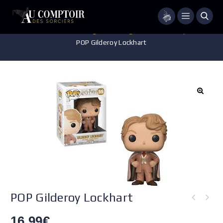
Menu
Accueil
/
Jeux - Jouets - Figurines
/
Figurines POP Harry Potter
/
POP Gilderoy Lockhart
POP Gilderoy Lockhart
16.99
€