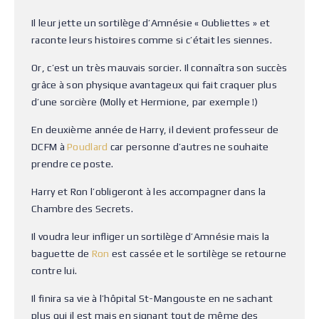
Il leur jette un sortilège d’Amnésie « Oubliettes » et
raconte leurs histoires comme si c’était les siennes.
Or, c’est un très mauvais sorcier. Il connaîtra son succès
grâce à son physique avantageux qui fait craquer plus
d’une sorcière (Molly et Hermione, par exemple !)
En deuxième année de Harry, il devient professeur de
DCFM à
Poudlard
car personne d’autres ne souhaite
prendre ce poste.
Harry et Ron l’obligeront à les accompagner dans la
Chambre des Secrets.
Il voudra leur infliger un sortilège d’Amnésie mais la
baguette de
Ron
est cassée et le sortilège se retourne
contre lui.
Il finira sa vie à l’hôpital St-Mangouste en ne sachant
plus qui il est mais en signant tout de même des