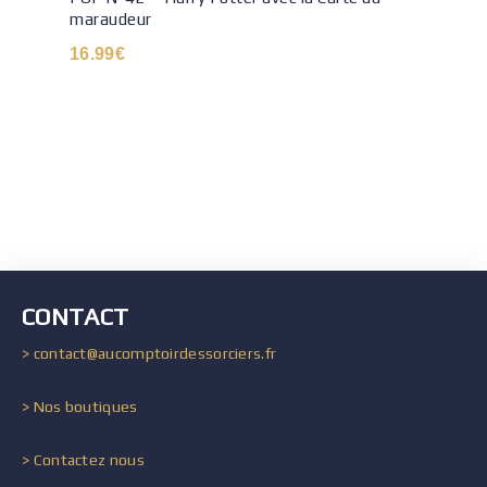
maraudeur
16.99
€
CONTACT
> contact@aucomptoirdessorciers.fr
> Nos boutiques
> Contactez nous