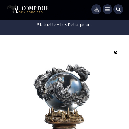
Menu
Accueil
/
Pièces de Collection
/
Statuette - Sculpture - Figurine
/
Statuette – Les Detraqueurs