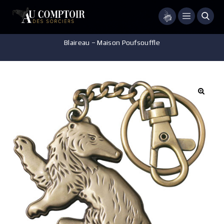
Menu
Accueil
/
Accessoires - Décorations
/
Porte-clés
/
Porté-clés
Blaireau – Maison Poufsouffle