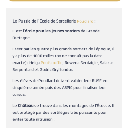
Le Puzzle de l’École de Sorcellerie
:
Poudlard
C’est
l’école pour les jeunes sorciers
de Grande
Bretagne.
Créer par les quatre plus grands sorciers de l’époque, il
y a plus de 1000 milles (on ne connaît pas la date
exacte) : Helga
Poufsouffle
, Rowena Serdaigle, Salazar
Serpentard et Godric Gryffondor.
Les élèves de Poudlard doivent valider leur BUSE en
cinquième année puis des ASPIC pour finaliser leur
cursus.
Le
Château
se trouve dans les montages de l’Écosse. Il
est protégé par des sortilèges très puissants pour
éviter toute intrusion :