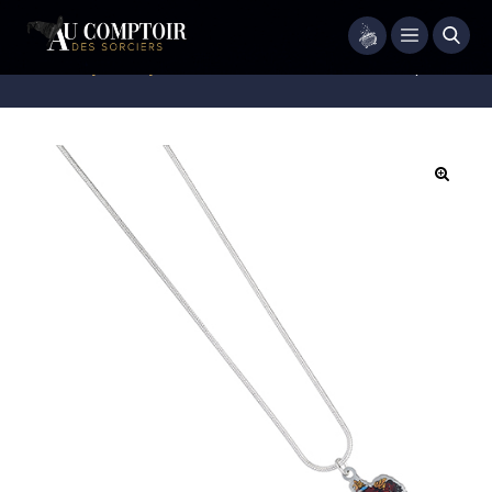
Menu
Accueil
/
Bijoux
/
Bijoux Fantaisie
/
Collier Armoirie de Gryffondor