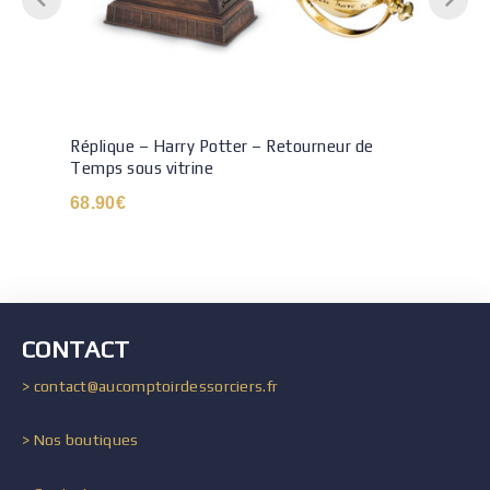
Réplique – Harry Potter – Retourneur de
Temps sous vitrine
68.90
€
CONTACT
> contact@aucomptoirdessorciers.fr
> Nos boutiques