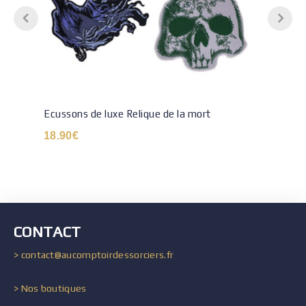
Ecussons de luxe Relique de la mort
18.90
€
CONTACT
> contact@aucomptoirdessorciers.fr
> Nos boutiques