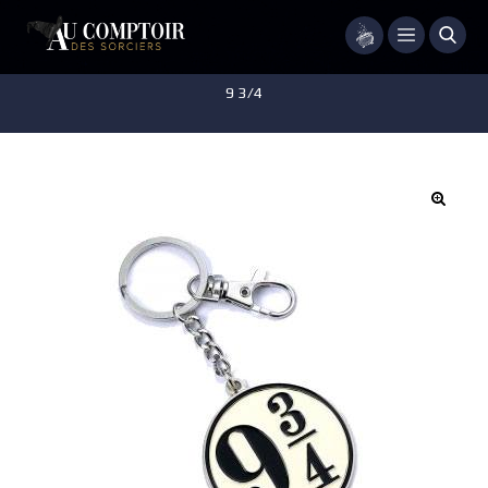
Menu
Accueil
/
Accessoires - Décorations
/
Porte-clés
/
Porte-clés Quai
9 3/4